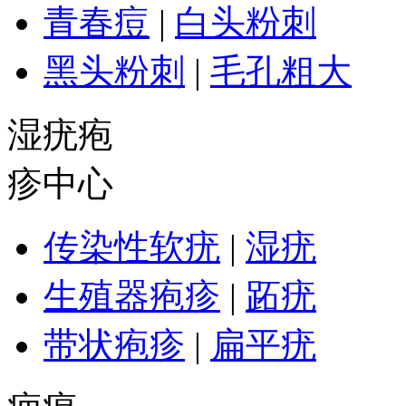
青春痘
|
白头粉刺
黑头粉刺
|
毛孔粗大
湿疣疱
疹中心
传染性软疣
|
湿疣
生殖器疱疹
|
跖疣
带状疱疹
|
扁平疣