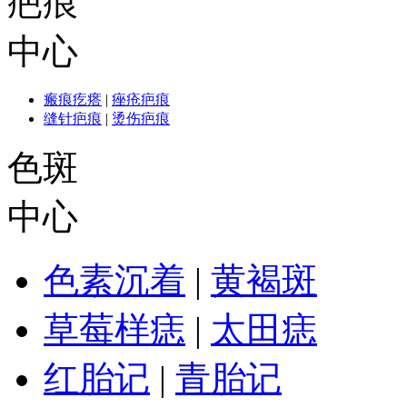
疤痕
中心
瘢痕疙瘩
|
痤疮疤痕
缝针疤痕
|
烫伤疤痕
色斑
中心
色素沉着
|
黄褐斑
草莓样痣
|
太田痣
红胎记
|
青胎记