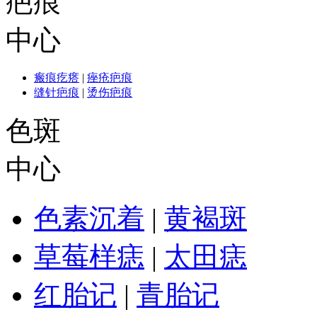
疤痕
中心
瘢痕疙瘩
|
痤疮疤痕
缝针疤痕
|
烫伤疤痕
色斑
中心
色素沉着
|
黄褐斑
草莓样痣
|
太田痣
红胎记
|
青胎记