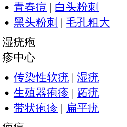
青春痘
|
白头粉刺
黑头粉刺
|
毛孔粗大
湿疣疱
疹中心
传染性软疣
|
湿疣
生殖器疱疹
|
跖疣
带状疱疹
|
扁平疣