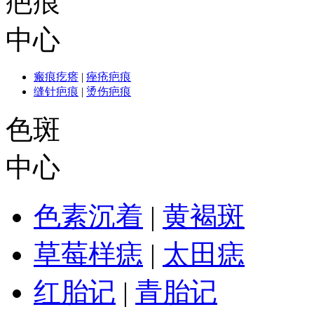
疤痕
中心
瘢痕疙瘩
|
痤疮疤痕
缝针疤痕
|
烫伤疤痕
色斑
中心
色素沉着
|
黄褐斑
草莓样痣
|
太田痣
红胎记
|
青胎记