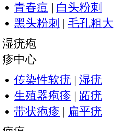
青春痘
|
白头粉刺
黑头粉刺
|
毛孔粗大
湿疣疱
疹中心
传染性软疣
|
湿疣
生殖器疱疹
|
跖疣
带状疱疹
|
扁平疣