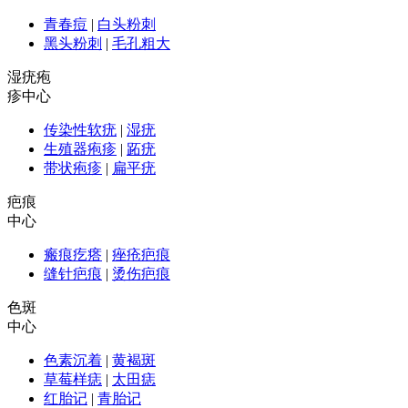
青春痘
|
白头粉刺
黑头粉刺
|
毛孔粗大
湿疣疱
疹中心
传染性软疣
|
湿疣
生殖器疱疹
|
跖疣
带状疱疹
|
扁平疣
疤痕
中心
瘢痕疙瘩
|
痤疮疤痕
缝针疤痕
|
烫伤疤痕
色斑
中心
色素沉着
|
黄褐斑
草莓样痣
|
太田痣
红胎记
|
青胎记