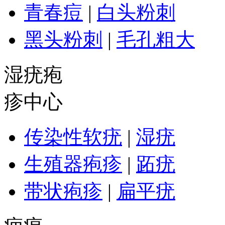
青春痘
|
白头粉刺
黑头粉刺
|
毛孔粗大
湿疣疱
疹中心
传染性软疣
|
湿疣
生殖器疱疹
|
跖疣
带状疱疹
|
扁平疣