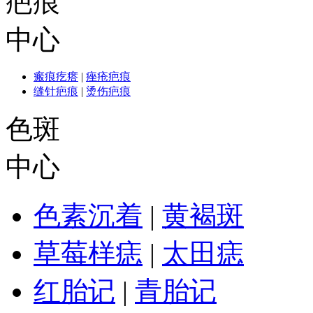
疤痕
中心
瘢痕疙瘩
|
痤疮疤痕
缝针疤痕
|
烫伤疤痕
色斑
中心
色素沉着
|
黄褐斑
草莓样痣
|
太田痣
红胎记
|
青胎记