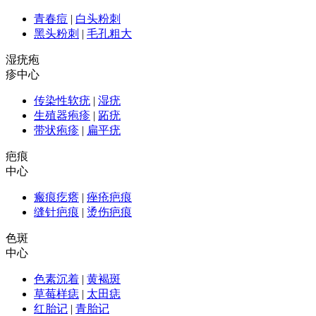
青春痘
|
白头粉刺
黑头粉刺
|
毛孔粗大
湿疣疱
疹中心
传染性软疣
|
湿疣
生殖器疱疹
|
跖疣
带状疱疹
|
扁平疣
疤痕
中心
瘢痕疙瘩
|
痤疮疤痕
缝针疤痕
|
烫伤疤痕
色斑
中心
色素沉着
|
黄褐斑
草莓样痣
|
太田痣
红胎记
|
青胎记