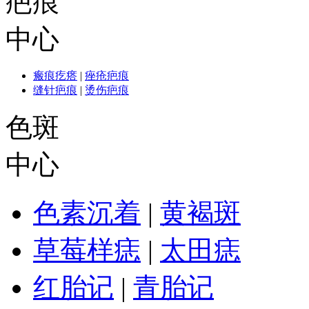
疤痕
中心
瘢痕疙瘩
|
痤疮疤痕
缝针疤痕
|
烫伤疤痕
色斑
中心
色素沉着
|
黄褐斑
草莓样痣
|
太田痣
红胎记
|
青胎记