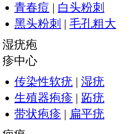
青春痘
|
白头粉刺
黑头粉刺
|
毛孔粗大
湿疣疱
疹中心
传染性软疣
|
湿疣
生殖器疱疹
|
跖疣
带状疱疹
|
扁平疣